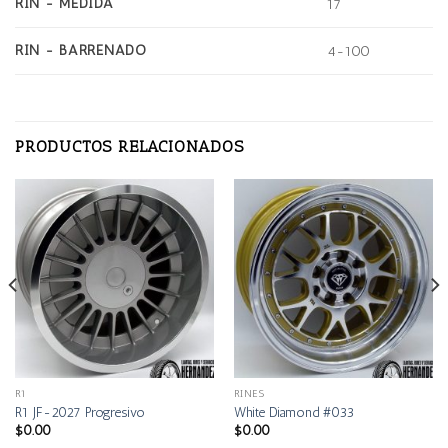
RIN - MEDIDA
17
RIN - BARRENADO
4-100
PRODUCTOS RELACIONADOS
R1
RINES
R1 JF-2027 Progresivo
White Diamond #033
$
0.00
$
0.00