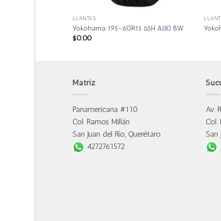
LLANTAS
LLANT
R17 94W Al30 BW
Yokohama 195-60R15 88H Al30 BW
Yoko
$
0.00
Matriz
Suc
Panamericana #110
Av. 
Col. Ramos Millán
Col.
San Juan del Río, Querétaro
San 
4272761572