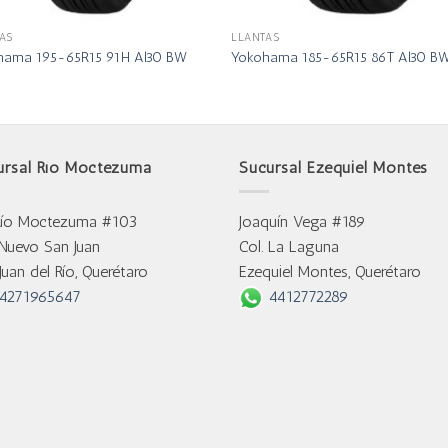
AS
LLANTAS
hama 195-65R15 91H Al30 BW
Yokohama 185-65R15 86T Al30 B
ursal Río Moctezuma
Sucursal Ezequiel Montes
Río Moctezuma #103
Joaquín Vega #189
 Nuevo San Juan
Col. La Laguna
Juan del Río, Querétaro
Ezequiel Montes, Querétaro
4271965647
4412772289