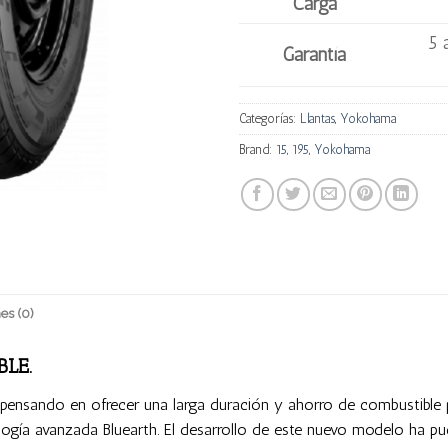
Carga
5 
Garantía
Categorías:
Llantas
,
Yokohama
Brand:
15
,
195
,
Yokohama
es (0)
LE.
 pensando en ofrecer una larga duración y ahorro de combustible 
ología avanzada Bluearth. El desarrollo de este nuevo modelo ha p