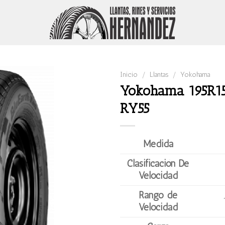
Inicio
/
Llantas
/
Yokohama
Yokohama 195R1
RY55
Medida
Clasificación De
Velocidad
Rango de
Velocidad