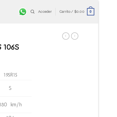
0
Acceder
Carrito /
$
0.00
5 106S
195R15
S
180 km/h