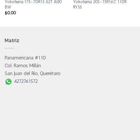
Yokohama 175-70R13 82T Al30
Yokohama 205-75R16C 110R
BW
RY55
$
0.00
Matriz
Panamericana #110
Col. Ramos Millán
San Juan del Río, Querétaro
4272761572