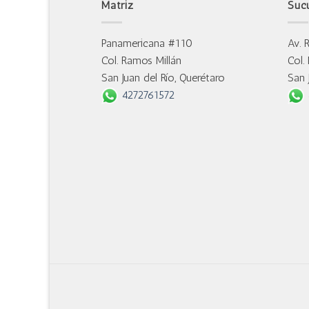
Matriz
Suc
Panamericana #110
Av. 
Col. Ramos Millán
Col.
San Juan del Río, Querétaro
San 
4272761572