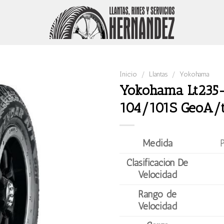
Inicio
/
Llantas
/
Yokohama
Yokohama Lt235-
104/101S GeoA/t
Medida
Clasificación De
Velocidad
Rango de
Velocidad