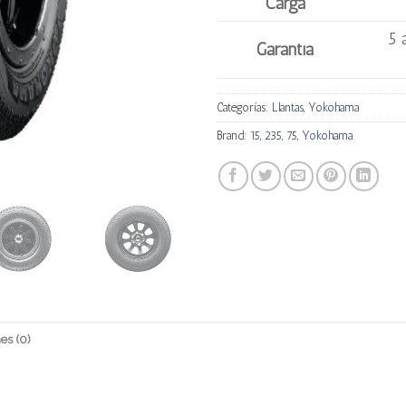
Carga
5 
Garantía
Categorías:
Llantas
,
Yokohama
Brand:
15
,
235
,
75
,
Yokohama
es (0)