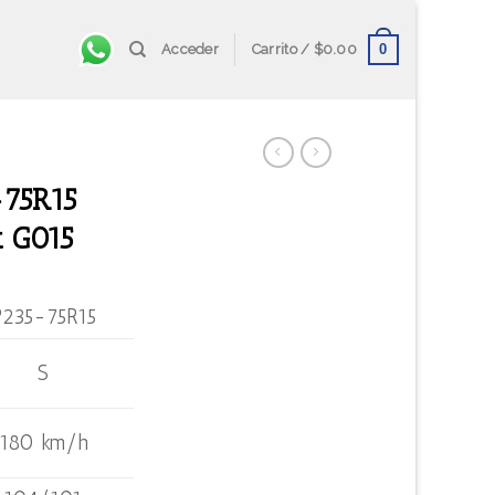
0
Acceder
Carrito /
$
0.00
75R15
 G015
P235-75R15
S
180 km/h