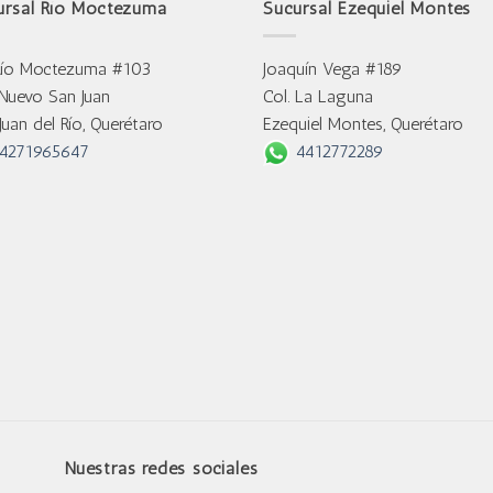
ursal Río Moctezuma
Sucursal Ezequiel Montes
Río Moctezuma #103
Joaquín Vega #189
 Nuevo San Juan
Col. La Laguna
Juan del Río, Querétaro
Ezequiel Montes, Querétaro
4271965647
4412772289
Nuestras redes sociales