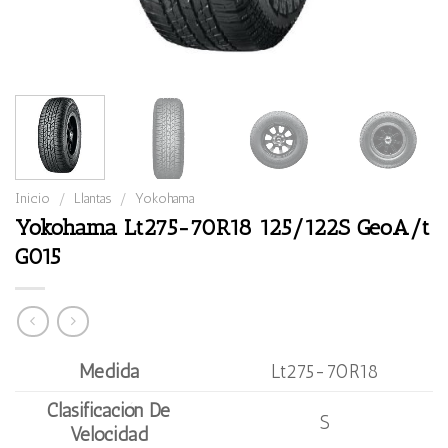
Inicio
/
Llantas
/
Yokohama
Yokohama Lt275-70R18 125/122S GeoA/t
G015
Medida
Lt275-70R18
Clasificación De
S
Velocidad