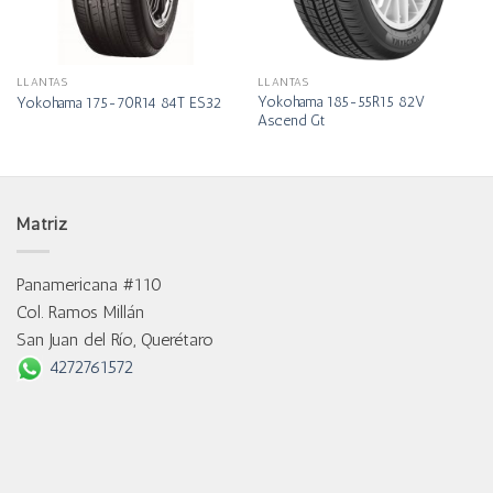
LLANTAS
LLANTAS
Yokohama 185-55R15 82V
Yokohama 175-70R14 84T ES32
Ascend Gt
Matriz
Panamericana #110
Col. Ramos Millán
San Juan del Río, Querétaro
4272761572