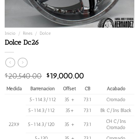
Inicio
/
Rines
/
Dolce
Dolce Dc26
Original
Current
20,540.00
19,000.00
$
$
price
price
Medida
Barrenación
Offset
CB
Acabado
was:
is:
$20,540.00.
$19,000.00.
5-114.3/112
35 +
73.1
Cromado
5-114.3/112
35+
73.1
Bk C/Ins Black
CH C/Ins
22X9
5-114.3/120
35 +
73.1
Cromado
5-120
35 +
73.1
Cromado