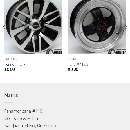
RENNEN
RINES
Rennen Helix
Torq X415A
$
0.00
$
0.00
Matriz
Panamericana #110
Col. Ramos Millán
San Juan del Río, Querétaro