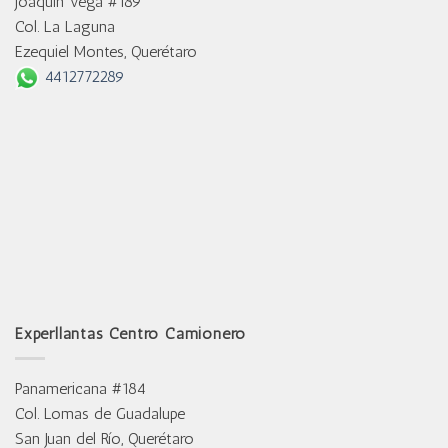
Joaquín Vega #189
Col. La Laguna
Ezequiel Montes, Querétaro
4412772289
Experllantas Centro Camionero
Panamericana #184
Col. Lomas de Guadalupe
San Juan del Río, Querétaro