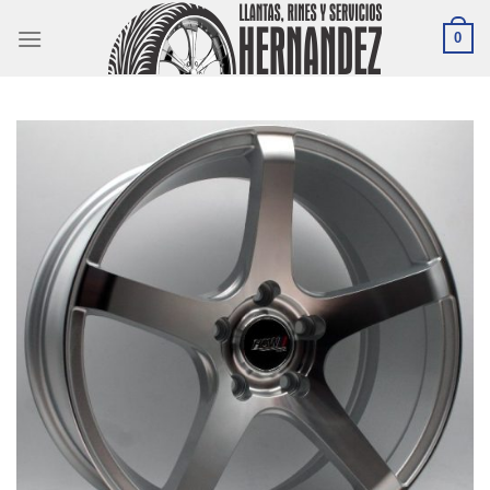
Skip
0
to
content