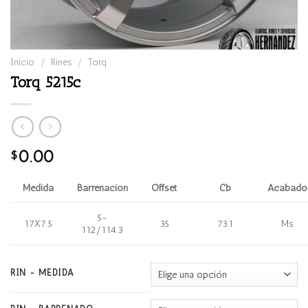
Inicio
/
Rines
/
Torq
Torq 5215c
0.00
$
Medida
Barrenación
Offset
Cb
Acabado
5-
17X7.5
35
73.1
Ms
112/114.3
RIN - MEDIDA