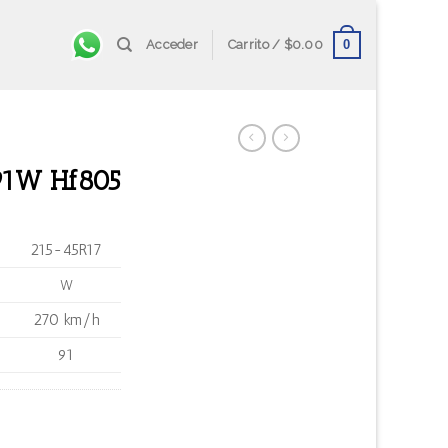
0
Acceder
Carrito /
$
0.00
 91W Hf805
215-45R17
W
270 km/h
91