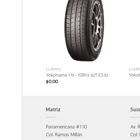
LLANTAS
LLANT
R15 RY55
Yokohama 175-70R13 82T ES32
Yoko
$
0.00
Matriz
Suc
Panamericana #110
Av. 
Col. Ramos Millán
Col.