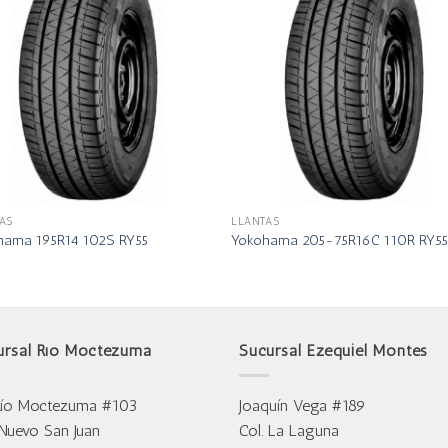
AS
LLANTAS
hama 195R14 102S RY55
Yokohama 205-75R16C 110R RY5
ursal Río Moctezuma
Sucursal Ezequiel Montes
Río Moctezuma #103
Joaquín Vega #189
 Nuevo San Juan
Col. La Laguna