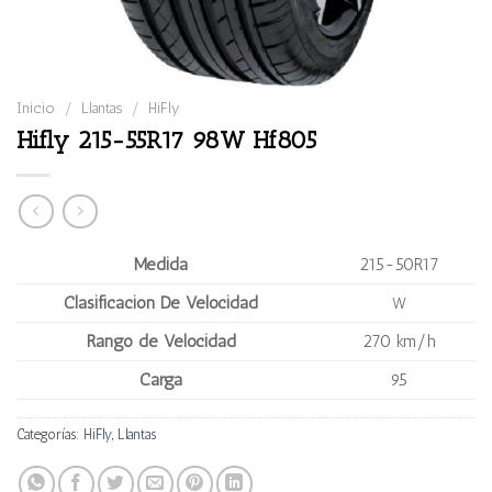
Inicio
/
Llantas
/
HiFly
Hifly 215-55R17 98W Hf805
Medida
215-50R17
Clasificación De Velocidad
W
Rango de Velocidad
270 km/h
Carga
95
Categorías:
HiFly
,
Llantas