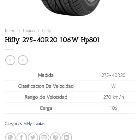
Inicio
/
Llantas
/
HiFly
Hifly 275-40R20 106W Hp801
Medida
275-40R20
Clasificación De Velocidad
W
Rango de Velocidad
270 km/h
Carga
106
Categorías:
HiFly
,
Llantas