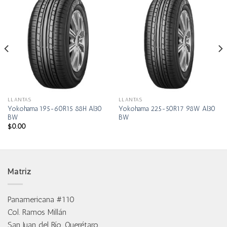
LLANTAS
LLANTAS
Yokohama 195-60R15 88H Al30
Yokohama 225-50R17 98W Al30
BW
BW
$
0.00
Matriz
Panamericana #110
Col. Ramos Millán
San Juan del Río, Querétaro