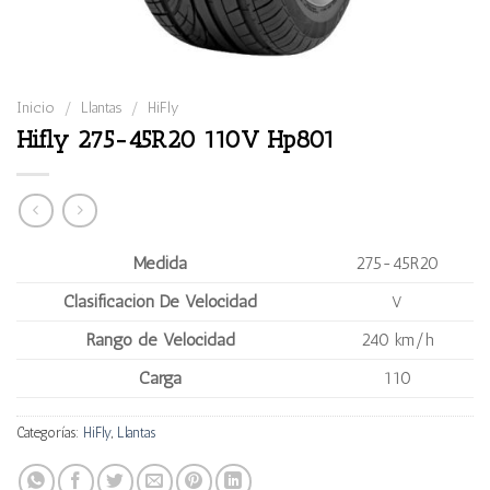
Inicio
/
Llantas
/
HiFly
Hifly 275-45R20 110V Hp801
Medida
275-45R20
Clasificación De Velocidad
V
Rango de Velocidad
240 km/h
Carga
110
Categorías:
HiFly
,
Llantas