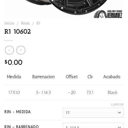
Inicio
/
Rines
/
R1
R1 10602
0.00
$
Medida
Barrenación
Offset
Cb
Acabado
17X10
5-114.3
-20
73.1
Black
LIMPIAR
RIN - MEDIDA
RIN - BARRENADO