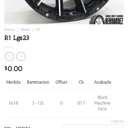
Inicio
/
Rines
/
R1
R1 Lgs23
0.00
$
Medida
Barrenación
Offset
Cb
Acabado
Black
16X8
5-135
0
87.1
Machine
Face
LIMPIAR