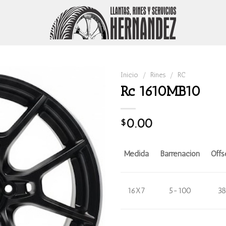
Inicio
/
Rines
/
RC
Rc 1610MB10
0.00
$
Medida
Barrenación
Offs
16X7
5-100
38