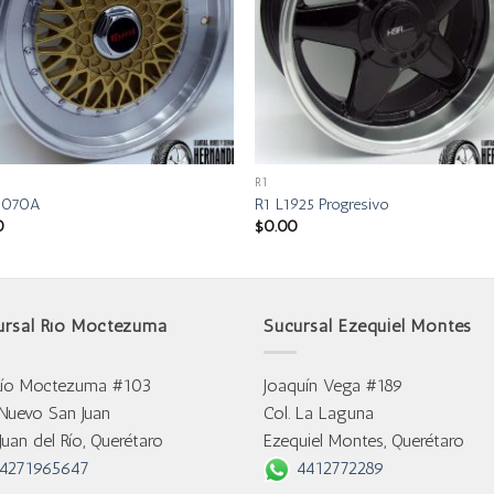
R1
 1070A
R1 L1925 Progresivo
0
$
0.00
ursal Río Moctezuma
Sucursal Ezequiel Montes
Río Moctezuma #103
Joaquín Vega #189
 Nuevo San Juan
Col. La Laguna
Juan del Río, Querétaro
Ezequiel Montes, Querétaro
4271965647
4412772289