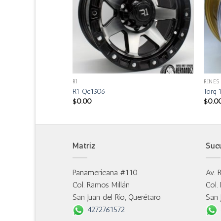
R1
RINES
014
R1 Qc1506
Torq
$
0.00
$
0.0
Matriz
Suc
Panamericana #110
Av. 
Col. Ramos Millán
Col.
San Juan del Río, Querétaro
San 
4272761572