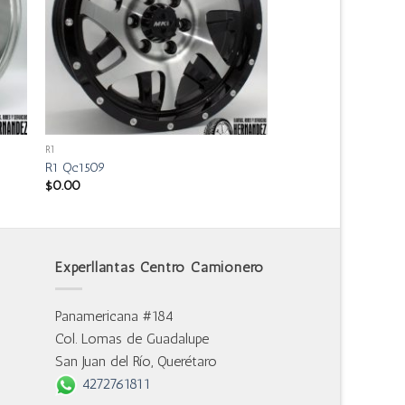
R1
R1 Qc1509
$
0.00
Experllantas Centro Camionero
Panamericana #184
Col. Lomas de Guadalupe
San Juan del Río, Querétaro
4272761811