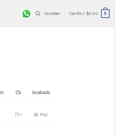
0
Acceder
Carrito /
$
0.00
et
Cb
Acabado
73.1
Bk Mat