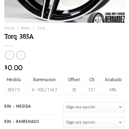
Inicio
/
Rines
/
Torq
Torq 385A
0.00
$
Medida
Barrenación
Offset
Cb
Acabado
18X7.5
4-100/114.3
35
73.1
Mlb
RIN - MEDIDA
RIN - BARRENADO