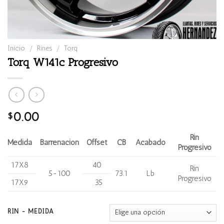
Inicio
/
Rines
/
Torq
Torq W141c Progresivo
0.00
$
Rin
Medida
Barrenación
Offset
CB
Acabado
Progresivo
17X8
40
Rin
5-100
73.1
Lb
Progresivo
17X9
35
RIN - MEDIDA